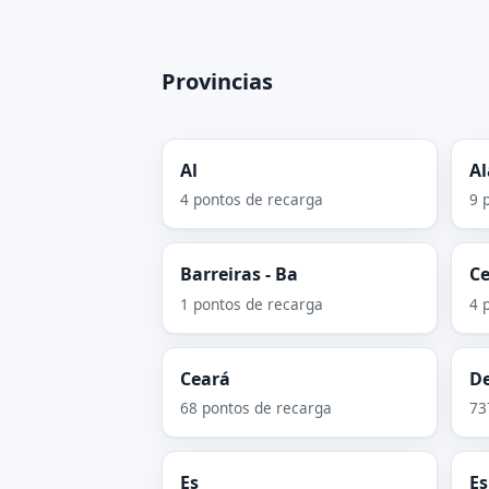
Provincias
Al
A
4 pontos de recarga
9 
Barreiras - Ba
C
1 pontos de recarga
4 
Ceará
D
68 pontos de recarga
73
Es
Es