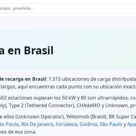
a en Brasil
e recarga en Brasil
: 1.515 ubicaciones de carga distribuid
s largos, aquí encuentras cada punto con su ubicación exact
: 562 estaciones superan los 50 kW y 80 son ultrarrápidos
 Only), Type 2 (Tethered Connector), CHAdeMO y Unknown, p
ellos (Unknown Operator), Yellotmob (Brasil), BR Super Car
ão Paulo
,
Rio De Janeiro
,
Fortaleza
,
Goiânia
,
São Paulo
y
Apa
nes de esa zona.