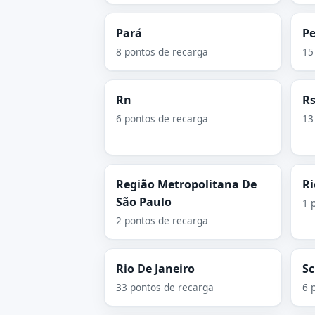
Pará
P
8 pontos de recarga
15
Rn
R
6 pontos de recarga
13
Região Metropolitana De
Ri
São Paulo
1 
2 pontos de recarga
Rio De Janeiro
Sc
33 pontos de recarga
6 