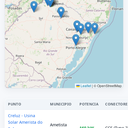
Leaflet
|
© OpenStreetMap
PUNTO
MUNICIPIO
POTENCIA
CONECTORE
Creluz - Usina
Solar Amerista do
Ametista
160 kW
CCS (Type 2