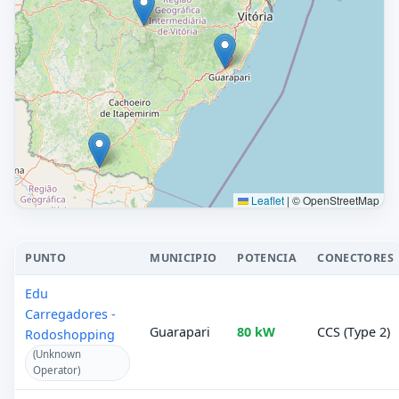
Leaflet
|
© OpenStreetMap
PUNTO
MUNICIPIO
POTENCIA
CONECTORES
Edu
Carregadores -
Guarapari
80 kW
CCS (Type 2)
Rodoshopping
(Unknown
Operator)