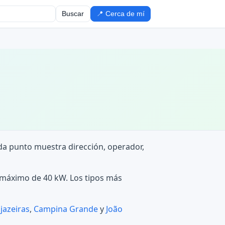
Buscar
📍 Cerca de mí
cada punto muestra dirección, operador,
n máximo de 40 kW. Los tipos más
jazeiras
,
Campina Grande
y
João