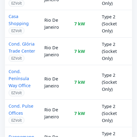
Only)
EZVolt
Casa
Type 2
Rio De
Shopping
7 kW
(Socket
Janeiro
Only)
EZVolt
Cond. Glória
Type 2
Rio De
Trade Center
7 kW
(Socket
Janeiro
Only)
EZVolt
Cond.
Type 2
Península
Rio De
7 kW
(Socket
Way Office
Janeiro
Only)
EZVolt
Cond. Pulse
Type 2
Rio De
Offices
7 kW
(Socket
Janeiro
Only)
EZVolt
Type 2
Dannemann
Rio De