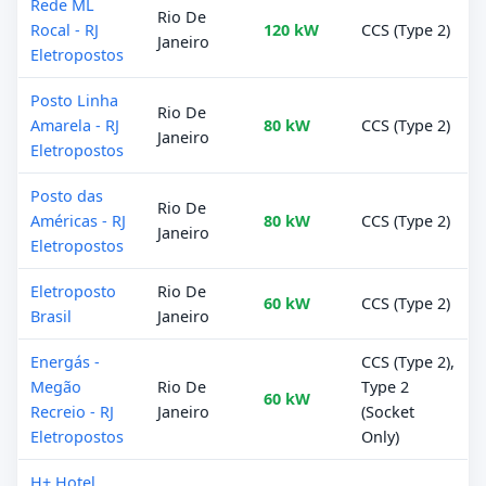
Rede ML
Rio De
Rocal - RJ
120 kW
CCS (Type 2)
Janeiro
Eletropostos
Posto Linha
Rio De
Amarela - RJ
80 kW
CCS (Type 2)
Janeiro
Eletropostos
Posto das
Rio De
Américas - RJ
80 kW
CCS (Type 2)
Janeiro
Eletropostos
Eletroposto
Rio De
60 kW
CCS (Type 2)
Brasil
Janeiro
Energás -
CCS (Type 2),
Megão
Rio De
Type 2
60 kW
Recreio - RJ
Janeiro
(Socket
Eletropostos
Only)
H+ Hotel