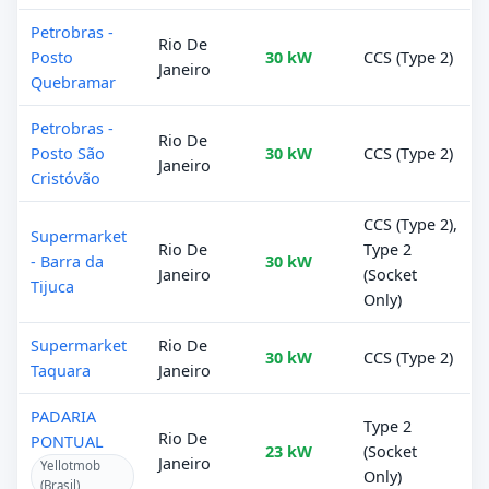
Petrobras -
Rio De
Posto
30 kW
CCS (Type 2)
Janeiro
Quebramar
Petrobras -
Rio De
Posto São
30 kW
CCS (Type 2)
Janeiro
Cristóvão
CCS (Type 2),
Supermarket
Rio De
Type 2
- Barra da
30 kW
Janeiro
(Socket
Tijuca
Only)
Supermarket
Rio De
30 kW
CCS (Type 2)
Taquara
Janeiro
PADARIA
Type 2
Rio De
PONTUAL
23 kW
(Socket
Janeiro
Yellotmob
Only)
(Brasil)