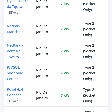
Hyatt - Barra
Rio De
7 kW
(Socket
da Tijuca
Janeiro
Only)
EZVolt
Type 2
NetPark -
Rio De
7 kW
(Socket
Manchete
Janeiro
Only)
NetPark -
Type 2
Rio De
Ventura
7 kW
(Socket
Janeiro
Towers
Only)
RIOSUL
Type 2
Rio De
Shopping
7 kW
(Socket
Janeiro
Center
Only)
Royal 4x4
Type 2
Rio De
Concept
7 kW
(Socket
Janeiro
Only)
EZVolt
Type 2