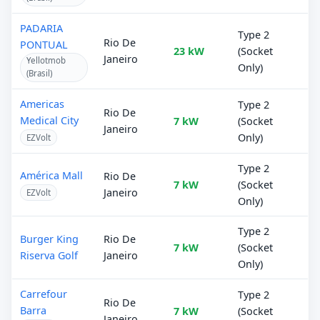
PADARIA
Type 2
Rio De
PONTUAL
23 kW
(Socket
Janeiro
Yellotmob
Only)
(Brasil)
Americas
Type 2
Rio De
Medical City
7 kW
(Socket
Janeiro
Only)
EZVolt
Type 2
América Mall
Rio De
7 kW
(Socket
Janeiro
EZVolt
Only)
Type 2
Burger King
Rio De
7 kW
(Socket
Riserva Golf
Janeiro
Only)
Carrefour
Type 2
Rio De
Barra
7 kW
(Socket
Janeiro