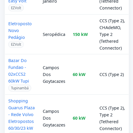
Easy Volt
Janeiro
(Tethered
Connector)
EZVolt
CCS (Type 2),
Eletroposto
CHAdeMO,
Novo
Seropédica
150 kW
Type 2
Pedágio
(Tethered
EZVolt
Connector)
Bazar Do
Fundao -
Campos
02xCCS2
Dos
60 kW
CCS (Type 2)
60kW Tupi
Goytacazes
Tupinambá
Shopping
Guarus Plaza
CCS (Type 2),
Campos
- Rede Volvo
Type 2
Dos
60 kW
Eletropostos
(Tethered
Goytacazes
60/30/23 kW
Connector)