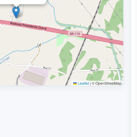
Leaflet
|
© OpenStreetMap