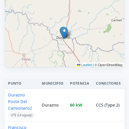
Leaflet
|
© OpenStreetMap
PUNTO
MUNICIPIO
POTENCIA
CONECTORES
Durazno
Posto Del
Durazno
60 kW
CCS (Type 2)
Camionero2
UTE (Uruguay)
Francisco