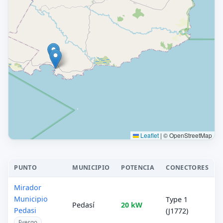
Leaflet
|
© OpenStreetMap
PUNTO
MUNICIPIO
POTENCIA
CONECTORES
Mirador
Municipio
Type 1
Pedasí
20 kW
Pedasi
(J1772)
Evergo