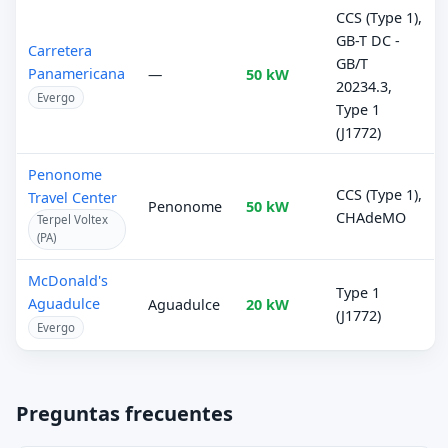
CCS (Type 1),
GB-T DC -
Carretera
GB/T
Panamericana
—
50 kW
20234.3,
Evergo
Type 1
(J1772)
Penonome
CCS (Type 1),
Travel Center
Penonome
50 kW
CHAdeMO
Terpel Voltex
(PA)
McDonald's
Type 1
Aguadulce
Aguadulce
20 kW
(J1772)
Evergo
Preguntas frecuentes