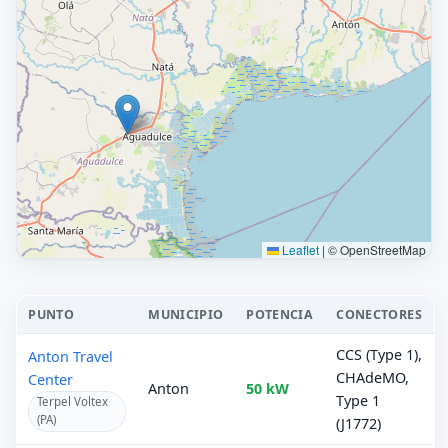
Leaflet
|
© OpenStreetMap
PUNTO
MUNICIPIO
POTENCIA
CONECTORES
CCS (Type 1),
Anton Travel
CHAdeMO,
Center
Anton
50 kW
Type 1
Terpel Voltex
(PA)
(J1772)