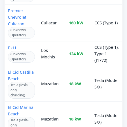
Premier
Chevrolet
Culiacan
160 kW
CCS (Type 1)
Culiacan
(Unknown
Operator)
CCS (Type 1),
Pkt1
Los
124 kW
Type 1
(Unknown
Mochis
Operator)
(J1772)
El Cid Castilla
Beach
Tesla (Model
Mazatlan
18 kW
Tesla (Tesla-
S/X)
only
charging)
El Cid Marina
Beach
Tesla (Model
Mazatlan
18 kW
Tesla (Tesla-
S/X)
only