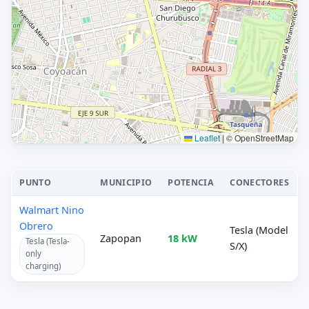
Leaflet
|
© OpenStreetMap
PUNTO
MUNICIPIO
POTENCIA
CONECTORES
Walmart Nino
Obrero
Tesla (Model
Zapopan
18 kW
Tesla (Tesla-
S/X)
only
charging)