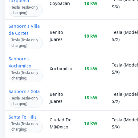
Taxquena
Coyoacan
18 kW
S/X)
Tesla (Tesla-only
charging)
Sanborn's Villa
Benito
Tesla (Mode
de Cortes
18 kW
Juarez
S/X)
Tesla (Tesla-only
charging)
Sanborn's
Tesla (Mode
Xochimilco
Xochimilco
18 kW
S/X)
Tesla (Tesla-only
charging)
Sanborn's Xola
Benito
Tesla (Mode
18 kW
Tesla (Tesla-only
Juarez
S/X)
charging)
Santa Fe Hills
Ciudad De
Tesla (Mode
18 kW
Tesla (Tesla-only
Mã©xico
S/X)
charging)