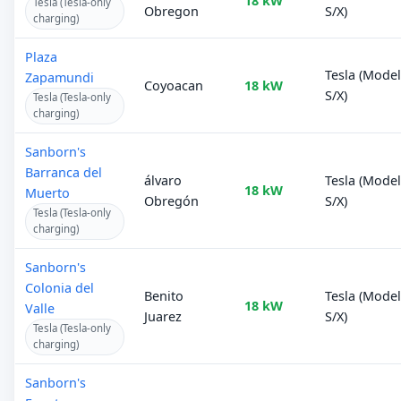
18 kW
Tesla (Tesla-only
Obregon
S/X)
charging)
Plaza
Tesla (Mode
Zapamundi
Coyoacan
18 kW
S/X)
Tesla (Tesla-only
charging)
Sanborn's
Barranca del
álvaro
Tesla (Mode
18 kW
Muerto
Obregón
S/X)
Tesla (Tesla-only
charging)
Sanborn's
Colonia del
Benito
Tesla (Mode
18 kW
Valle
Juarez
S/X)
Tesla (Tesla-only
charging)
Sanborn's