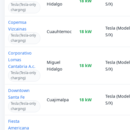
18 kW
Hidalgo
S/X)
Tesla (Tesla-only
charging)
Copemsa
Tesla (Mode
Vizcainas
Cuauhtemoc
18 kW
S/X)
Tesla (Tesla-only
charging)
Corporativo
Lomas
Miguel
Tesla (Mode
18 kW
Cantabria A.c.
Hidalgo
S/X)
Tesla (Tesla-only
charging)
Downtown
Tesla (Mode
Santa Fe
Cuajimalpa
18 kW
S/X)
Tesla (Tesla-only
charging)
Fiesta
Americana