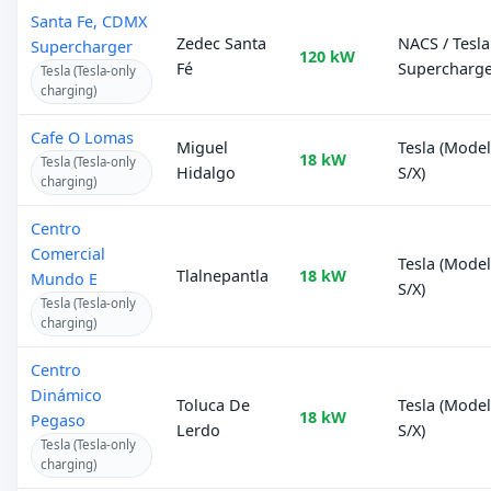
Santa Fe, CDMX
Zedec Santa
NACS / Tesla
Supercharger
120 kW
Fé
Supercharg
Tesla (Tesla-only
charging)
Cafe O Lomas
Miguel
Tesla (Mode
18 kW
Tesla (Tesla-only
Hidalgo
S/X)
charging)
Centro
Comercial
Tesla (Mode
Tlalnepantla
18 kW
Mundo E
S/X)
Tesla (Tesla-only
charging)
Centro
Dinámico
Toluca De
Tesla (Mode
18 kW
Pegaso
Lerdo
S/X)
Tesla (Tesla-only
charging)