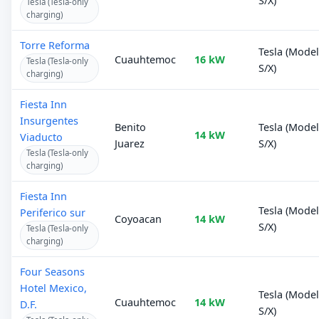
S/X)
Tesla (Tesla-only
charging)
Torre Reforma
Tesla (Mode
Cuauhtemoc
16 kW
Tesla (Tesla-only
S/X)
charging)
Fiesta Inn
Insurgentes
Benito
Tesla (Mode
14 kW
Viaducto
Juarez
S/X)
Tesla (Tesla-only
charging)
Fiesta Inn
Tesla (Mode
Periferico sur
Coyoacan
14 kW
S/X)
Tesla (Tesla-only
charging)
Four Seasons
Hotel Mexico,
Tesla (Mode
Cuauhtemoc
14 kW
D.F.
S/X)