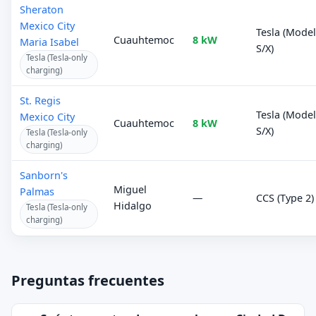
Sheraton
Mexico City
Tesla (Mode
Cuauhtemoc
8 kW
Maria Isabel
S/X)
Tesla (Tesla-only
charging)
St. Regis
Tesla (Mode
Mexico City
Cuauhtemoc
8 kW
S/X)
Tesla (Tesla-only
charging)
Sanborn's
Miguel
Palmas
—
CCS (Type 2)
Hidalgo
Tesla (Tesla-only
charging)
Preguntas frecuentes