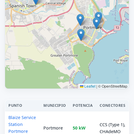
Leaflet
|
© OpenStreetMap
PUNTO
MUNICIPIO
POTENCIA
CONECTORES
Blaize Service
Station
CCS (Type 1),
Portmore
50 kW
Portmore
CHAdeMO