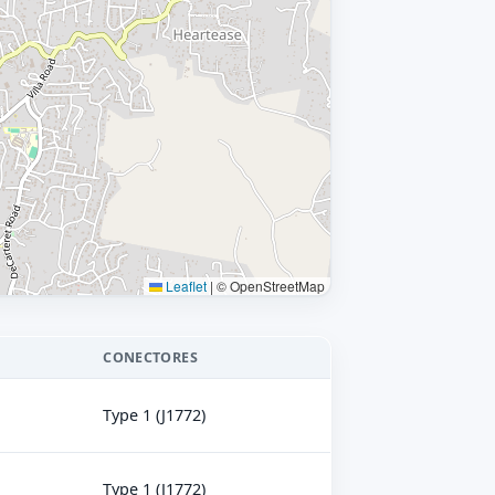
Leaflet
|
© OpenStreetMap
CONECTORES
Type 1 (J1772)
Type 1 (J1772)