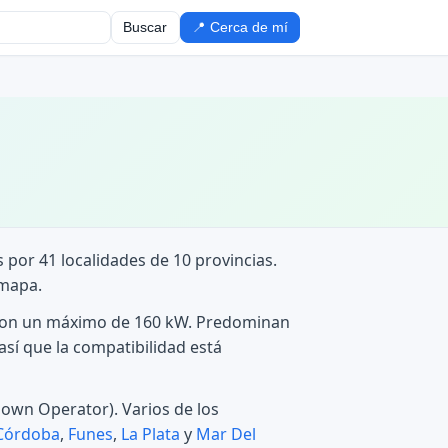
Buscar
📍 Cerca de mí
s por 41 localidades de 10 provincias.
 mapa.
a, con un máximo de 160 kW. Predominan
así que la compatibilidad está
nown Operator). Varios de los
Córdoba
,
Funes
,
La Plata
y
Mar Del