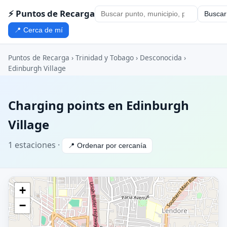
⚡ Puntos de Recarga
Buscar
📍 Cerca de mí
Puntos de Recarga
›
Trinidad y Tobago
›
Desconocida
›
Edinburgh Village
Charging points en Edinburgh
Village
1 estaciones ·
📍 Ordenar por cercanía
+
−