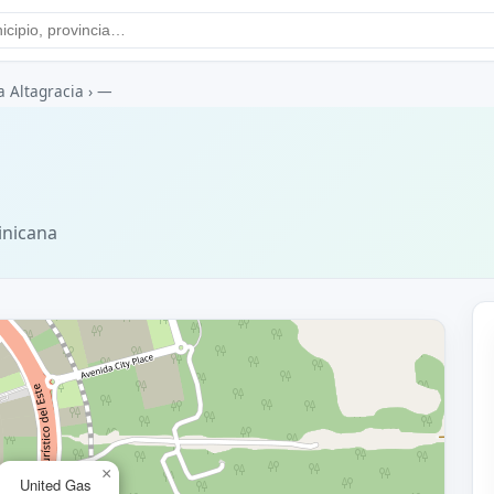
a Altagracia
›
—
inicana
×
United Gas