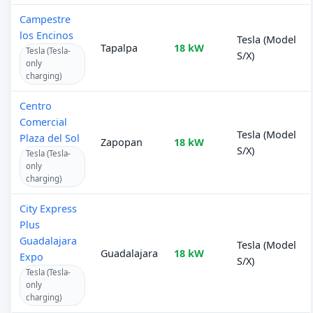
Campestre
los Encinos
Tesla (Model
Tapalpa
18 kW
Tesla (Tesla-
S/X)
only
charging)
Centro
Comercial
Tesla (Model
Plaza del Sol
Zapopan
18 kW
S/X)
Tesla (Tesla-
only
charging)
City Express
Plus
Guadalajara
Tesla (Model
Guadalajara
18 kW
Expo
S/X)
Tesla (Tesla-
only
charging)