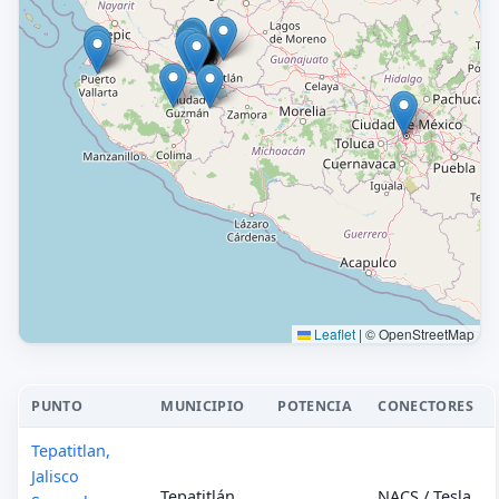
Leaflet
|
© OpenStreetMap
PUNTO
MUNICIPIO
POTENCIA
CONECTORES
Tepatitlan,
Jalisco
Tepatitlán
NACS / Tesla