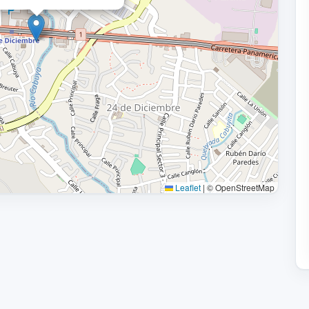
Leaflet
|
© OpenStreetMap