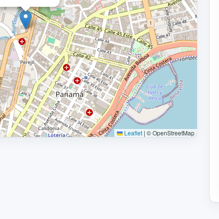
Leaflet
|
© OpenStreetMap