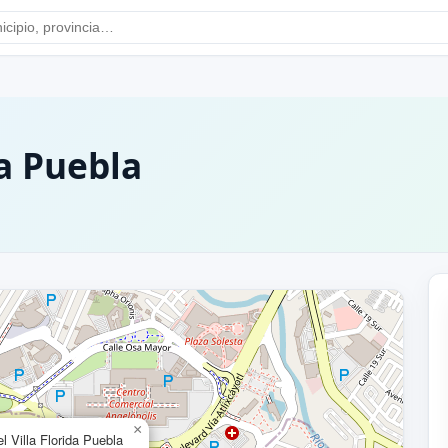
da Puebla
×
l Villa Florida Puebla