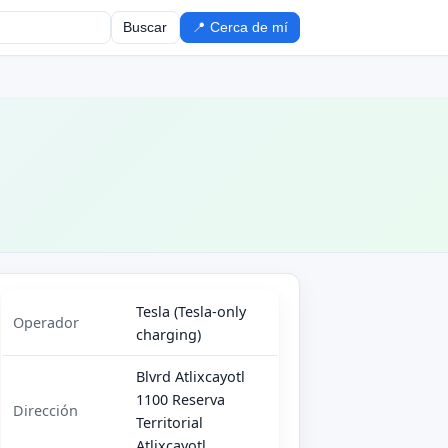
Buscar
📍 Cerca de mí
Tesla (Tesla-only
Operador
charging)
Blvrd Atlixcayotl
1100 Reserva
Dirección
Territorial
Atlixcayotl