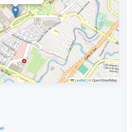
Leaflet
|
© OpenStreetMap
el