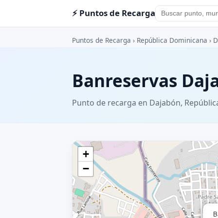
⚡ Puntos de Recarga
Puntos de Recarga
›
República Dominicana
›
D
Banreservas Daj
Punto de recarga en Dajabón, Repúbli
+
−
B