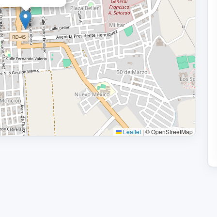
Leaflet
|
© OpenStreetMap