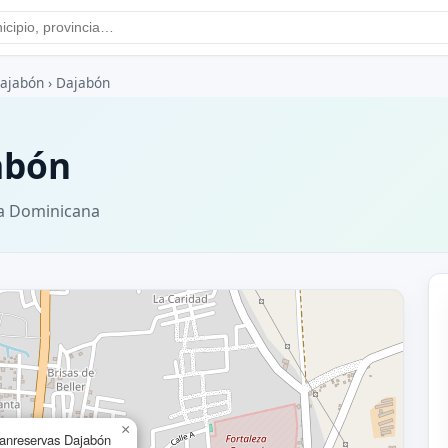
ajabón
›
Dajabón
abón
ca Dominicana
×
anreservas Dajabón