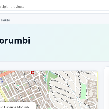
 Paulo
Morumbi
×
sto Espanha Morumbi