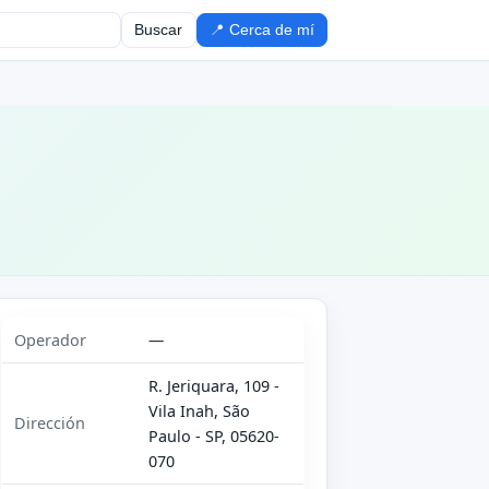
Buscar
📍 Cerca de mí
Operador
—
R. Jeriquara, 109 -
Vila Inah, São
Dirección
Paulo - SP, 05620-
070