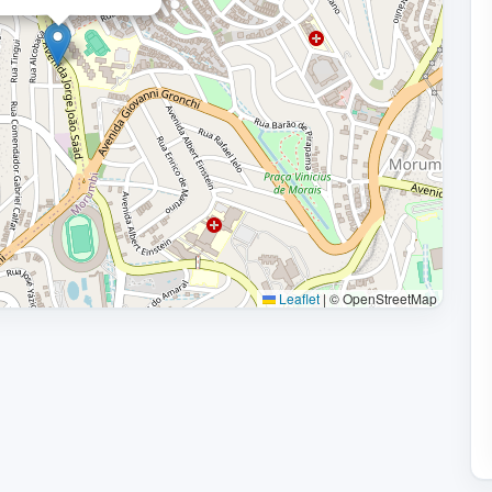
Leaflet
|
© OpenStreetMap