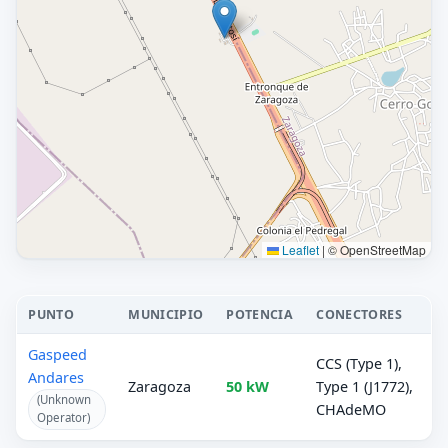
Leaflet
|
© OpenStreetMap
PUNTO
MUNICIPIO
POTENCIA
CONECTORES
Gaspeed
CCS (Type 1),
Andares
Zaragoza
50 kW
Type 1 (J1772),
(Unknown
CHAdeMO
Operator)