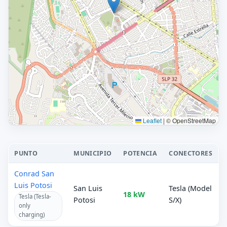
Leaflet
|
© OpenStreetMap
PUNTO
MUNICIPIO
POTENCIA
CONECTORES
Conrad San
Luis Potosi
San Luis
Tesla (Model
18 kW
Tesla (Tesla-
Potosi
S/X)
only
charging)