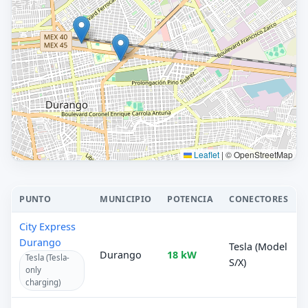
Leaflet
|
© OpenStreetMap
PUNTO
MUNICIPIO
POTENCIA
CONECTORES
City Express
Durango
Tesla (Model
Durango
18 kW
Tesla (Tesla-
S/X)
only
charging)