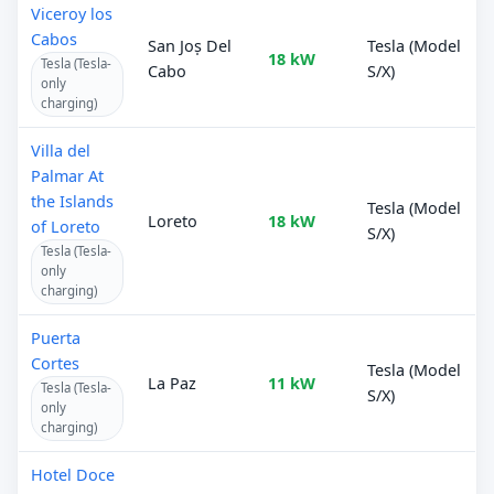
Viceroy los
Cabos
San Jos̩ Del
Tesla (Model
18 kW
Tesla (Tesla-
Cabo
S/X)
only
charging)
Villa del
Palmar At
the Islands
Tesla (Model
Loreto
18 kW
of Loreto
S/X)
Tesla (Tesla-
only
charging)
Puerta
Cortes
Tesla (Model
La Paz
11 kW
Tesla (Tesla-
S/X)
only
charging)
Hotel Doce