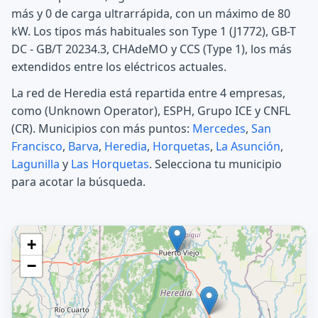
más y 0 de carga ultrarrápida, con un máximo de 80
kW. Los tipos más habituales son Type 1 (J1772), GB-T
DC - GB/T 20234.3, CHAdeMO y CCS (Type 1), los más
extendidos entre los eléctricos actuales.
La red de Heredia está repartida entre 4 empresas,
como (Unknown Operator), ESPH, Grupo ICE y CNFL
(CR). Municipios con más puntos:
Mercedes
,
San
Francisco
,
Barva
,
Heredia
,
Horquetas
,
La Asunción
,
Lagunilla
y
Las Horquetas
. Selecciona tu municipio
para acotar la búsqueda.
+
−