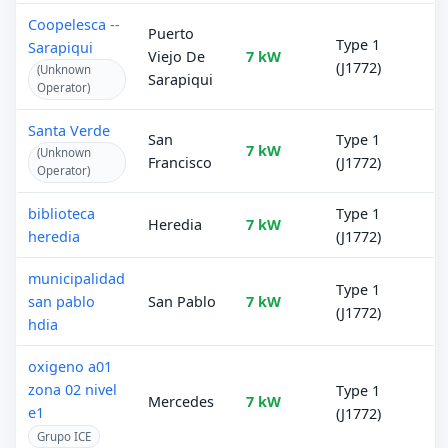
Coopelesca --
Puerto
Type 1
Sarapiqui
Viejo De
7 kW
(J1772)
(Unknown
Sarapiqui
Operator)
Santa Verde
San
Type 1
7 kW
(Unknown
Francisco
(J1772)
Operator)
biblioteca
Type 1
Heredia
7 kW
heredia
(J1772)
municipalidad
Type 1
san pablo
San Pablo
7 kW
(J1772)
hdia
oxigeno a01
zona 02 nivel
Type 1
Mercedes
7 kW
e1
(J1772)
Grupo ICE