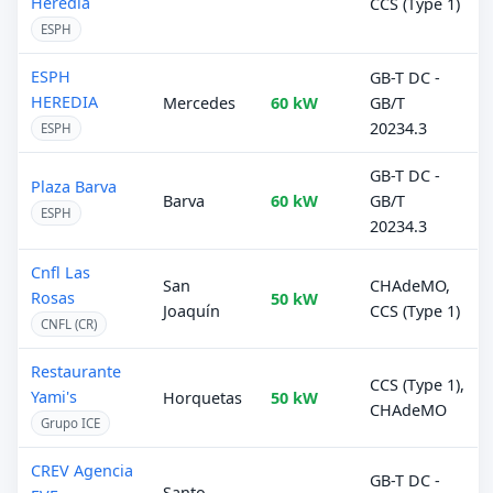
Heredia
CCS (Type 1)
ESPH
ESPH
GB-T DC -
HEREDIA
Mercedes
60 kW
GB/T
20234.3
ESPH
GB-T DC -
Plaza Barva
Barva
60 kW
GB/T
ESPH
20234.3
Cnfl Las
San
CHAdeMO,
Rosas
50 kW
Joaquín
CCS (Type 1)
CNFL (CR)
Restaurante
CCS (Type 1),
Yami's
Horquetas
50 kW
CHAdeMO
Grupo ICE
CREV Agencia
GB-T DC -
Santo