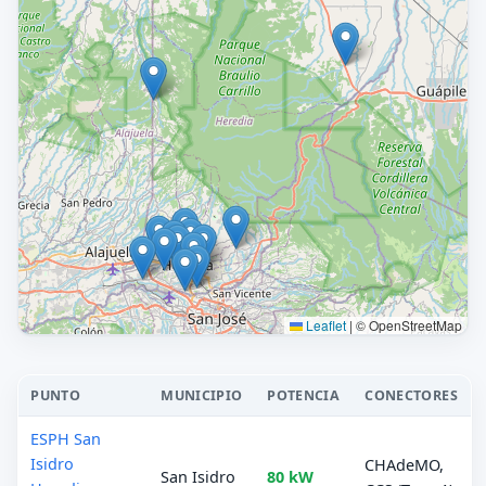
Leaflet
|
© OpenStreetMap
PUNTO
MUNICIPIO
POTENCIA
CONECTORES
ESPH San
Isidro
CHAdeMO,
San Isidro
80 kW