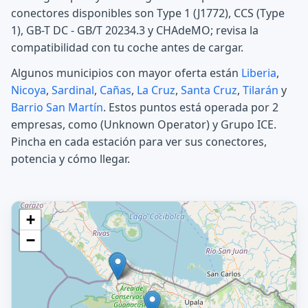
conectores disponibles son Type 1 (J1772), CCS (Type
1), GB-T DC - GB/T 20234.3 y CHAdeMO; revisa la
compatibilidad con tu coche antes de cargar.
Algunos municipios con mayor oferta están
Liberia
,
Nicoya
,
Sardinal
,
Cañas
,
La Cruz
,
Santa Cruz
,
Tilarán
y
Barrio San Martín
. Estos puntos está operada por 2
empresas, como (Unknown Operator) y Grupo ICE.
Pincha en cada estación para ver sus conectores,
potencia y cómo llegar.
+
−