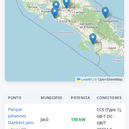
Leaflet
|
© OpenStreetMap
PUNTO
MUNICIPIO
POTENCIA
CONECTORES
Parque
CCS (Type 1),
Johannes
GB-T DC -
Jacó
150 kW
Dankers Jaco
GB/T