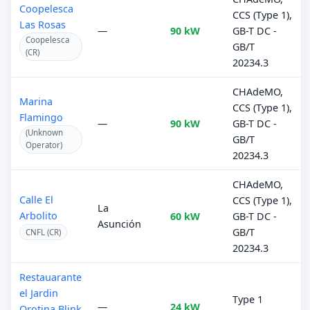
Coopelesca
CCS (Type 1),
Las Rosas
—
90 kW
GB-T DC -
Coopelesca
GB/T
(CR)
20234.3
CHAdeMO,
Marina
CCS (Type 1),
Flamingo
—
90 kW
GB-T DC -
(Unknown
GB/T
Operator)
20234.3
CHAdeMO,
Calle El
CCS (Type 1),
La
Arbolito
60 kW
GB-T DC -
Asunción
GB/T
CNFL (CR)
20234.3
Restauarante
el Jardin
Type 1
—
24 kW
Orotina Blink