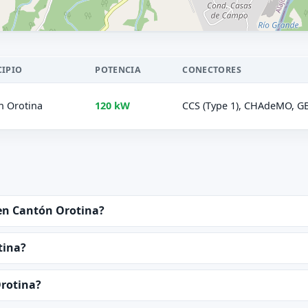
IPIO
POTENCIA
CONECTORES
n Orotina
120 kW
CCS (Type 1), CHAdeMO, GB
en Cantón Orotina?
tina?
rotina?