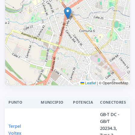
Leaflet
|
© OpenStreetMap
PUNTO
MUNICIPIO
POTENCIA
CONECTORES
GB-T DC -
GB/T
Terpel
20234.3,
Voltex