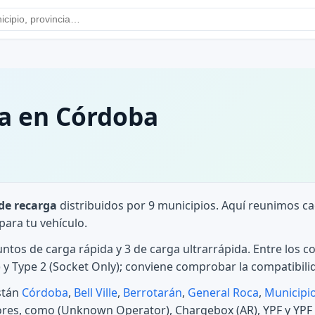
a en Córdoba
de recarga
distribuidos por 9 municipios. Aquí reunimos c
ara tu vehículo.
untos de carga rápida y 3 de carga ultrarrápida. Entre los c
 Type 2 (Socket Only); conviene comprobar la compatibilid
stán
Córdoba
,
Bell Ville
,
Berrotarán
,
General Roca
,
Municipi
ores, como (Unknown Operator), Chargebox (AR), YPF y YPF (