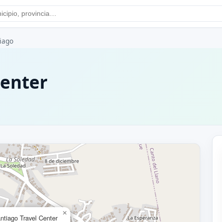
iago
Center
×
ntiago Travel Center