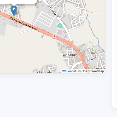
Leaflet
|
© OpenStreetMap