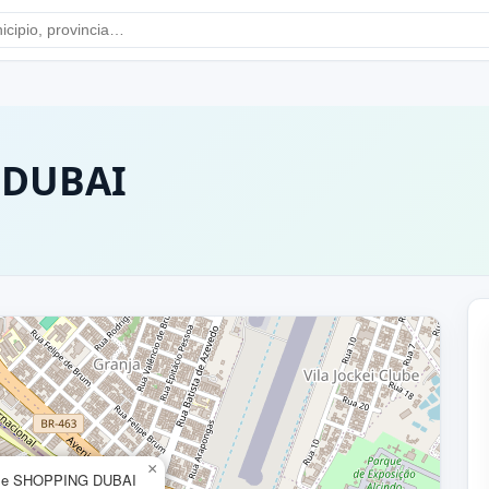
 DUBAI
×
`e SHOPPING DUBAI