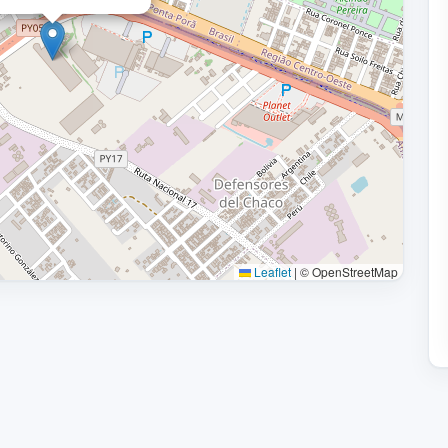
Leaflet
|
© OpenStreetMap