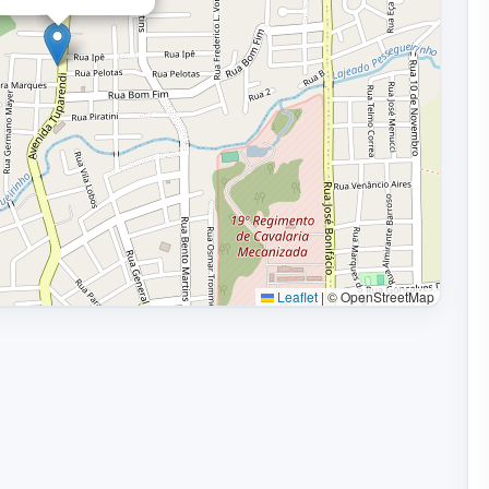
Leaflet
|
© OpenStreetMap