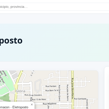
posto
×
macon - Eletroposto