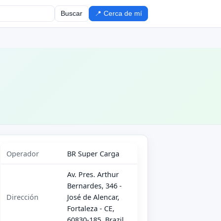
Buscar
📍 Cerca de mí
Operador
BR Super Carga
Av. Pres. Arthur
Bernardes, 346 -
Dirección
José de Alencar,
Fortaleza - CE,
60830-185, Brazil