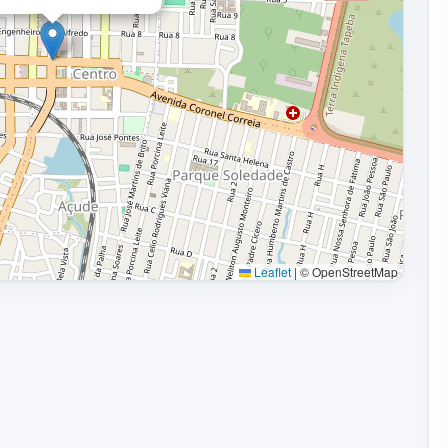
Leaflet
|
© OpenStreetMap