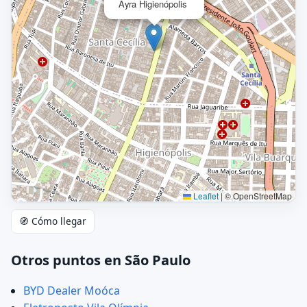
Ayra Higienópolis
Leaflet
|
© OpenStreetMap
🧭 Cómo llegar
Otros puntos en São Paulo
BYD Dealer Moóca