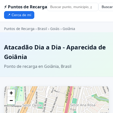
⚡ Puntos de Recarga
Buscar
📍 Cerca de mí
Puntos de Recarga
›
Brasil
›
Goiás
›
Goiânia
Atacadão Dia a Dia - Aparecida de
Goiânia
Ponto de recarga en Goiânia, Brasil
+
−