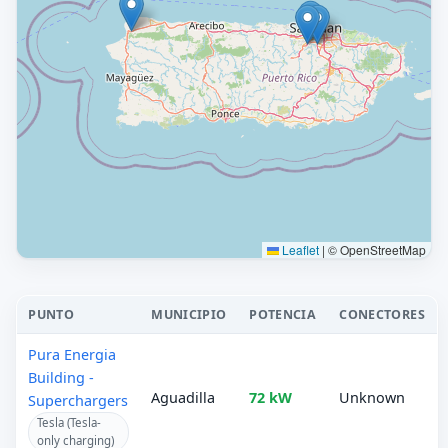
Leaflet
|
© OpenStreetMap
PUNTO
MUNICIPIO
POTENCIA
CONECTORES
Pura Energia
Building -
Aguadilla
72 kW
Unknown
Superchargers
Tesla (Tesla-
only charging)