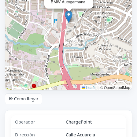
BMW Autogermana
Leaflet
|
© OpenStreetMap
🧭 Cómo llegar
Operador
ChargePoint
Dirección
Calle Acuarela