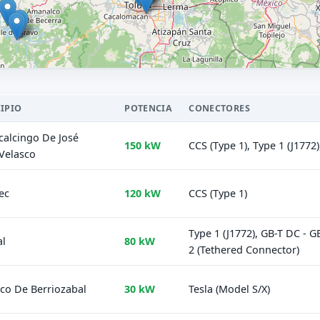
IPIO
POTENCIA
CONECTORES
alcingo De José
150 kW
CCS (Type 1), Type 1 (J177
Velasco
ec
120 kW
CCS (Type 1)
Type 1 (J1772), GB-T DC - 
al
80 kW
2 (Tethered Connector)
co De Berriozabal
30 kW
Tesla (Model S/X)