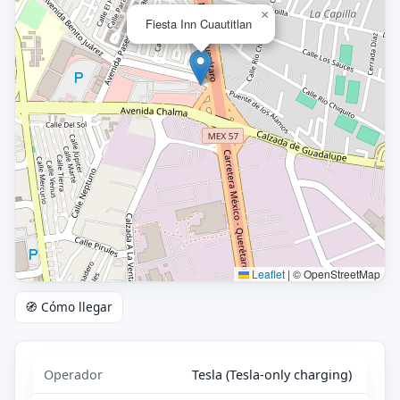
×
Fiesta Inn Cuautitlan
Leaflet
|
© OpenStreetMap
🧭 Cómo llegar
Operador
Tesla (Tesla-only charging)