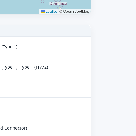
Leaflet
|
© OpenStreetMap
(Type 1)
Type 1), Type 1 (J1772)
ed Connector)