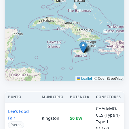
Leaflet
|
© OpenStreetMap
PUNTO
MUNICIPIO
POTENCIA
CONECTORES
CHAdeMO,
Lee's Food
CCS (Type 1),
Fair
Kingston
50 kW
Type 1
Evergo
(J1772)