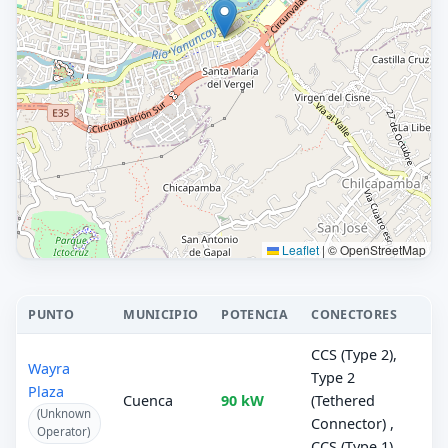
Leaflet
|
© OpenStreetMap
PUNTO
MUNICIPIO
POTENCIA
CONECTORES
CCS (Type 2),
Wayra
Type 2
Plaza
Cuenca
90 kW
(Tethered
(Unknown
Connector) ,
Operator)
CCS (Type 1)