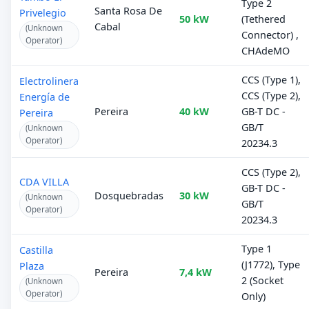
Type 2
Santa Rosa De
Privelegio
50 kW
(Tethered
Cabal
(Unknown
Connector) ,
Operator)
CHAdeMO
CCS (Type 1),
Electrolinera
CCS (Type 2),
Energía de
Pereira
40 kW
GB-T DC -
Pereira
GB/T
(Unknown
Operator)
20234.3
CCS (Type 2),
CDA VILLA
GB-T DC -
Dosquebradas
30 kW
(Unknown
GB/T
Operator)
20234.3
Type 1
Castilla
(J1772), Type
Plaza
Pereira
7,4 kW
2 (Socket
(Unknown
Operator)
Only)