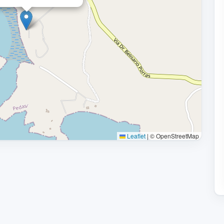
Leaflet
|
© OpenStreetMap