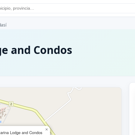
dasí
ge and Condos
×
Marina Lodge and Condos