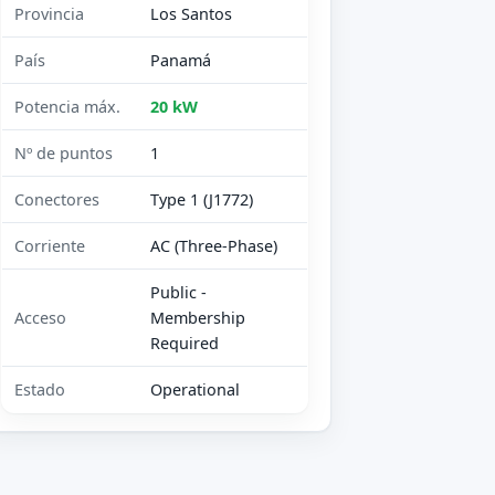
Provincia
Los Santos
País
Panamá
Potencia máx.
20 kW
Nº de puntos
1
Conectores
Type 1 (J1772)
Corriente
AC (Three-Phase)
Public -
Acceso
Membership
Required
Estado
Operational