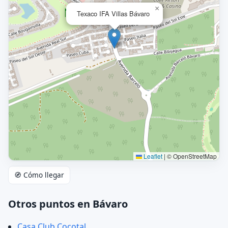
×
Texaco IFA Villas Bávaro
Leaflet
|
© OpenStreetMap
🧭 Cómo llegar
Otros puntos en Bávaro
Casa Club Cocotal